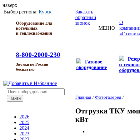
наверх
Выбор региона:
Курск
Заказать
обратный
О
звонок
Оборудование для
МЕНЮ
компани
котельных
и теплоснабжения
«Газовик
8-800-2000-230
Резе
Газовое
и технол
Звонки по России
оборудование
бесплатно
оборудов
Главная
/
Фотогалерея
/
Отгрузка ТКУ мощ
2026
кВт
2025
2024
2023
2022