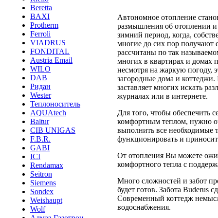
Beretta
BAXI
Автономное отопление станов
Protherm
размышления об отоплении и 
Ferroli
зимний период, когда, собств
VIADRUS
многие до сих пор получают 
FONDITAL
рассчитаны по так называемо
Austria Email
многих в квартирах и домах п
WILO
несмотря на жаркую погоду, э
DAB
загородные дома и коттеджи.
Ридан
заставляет многих искать р
Wester
журналах или в интернете.
Теплоноситель
Для того, чтобы обеспечить 
AQUAtech
комфортным теплом, нужно оч
Baltur
выполнить все необходимые т
CIB UNIGAS
функционировать и приносит
F.B.R.
GABI
От отопления Вы можете ожид
ICI
комфортного тепла с поддер
Rendamax
Seitron
Много сложностей и забот пр
Siemens
будет готов. Забота Buderus 
Sondex
Современный коттедж немысл
Weishaupt
водоснабжения.
Wolf
Алмаз-Газотрон