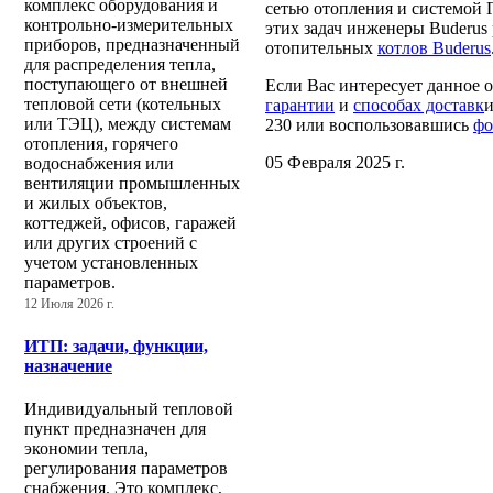
комплекс оборудования и
сетью отопления и системой
контрольно-измерительных
этих задач инженеры Buderus
приборов, предназначенный
отопительных
котлов Buderus
для распределения тепла,
поступающего от внешней
Если Вас интересует данное 
тепловой сети (котельных
гарантии
и
способах доставк
и
или ТЭЦ), между системам
230 или воспользовавшись
фо
отопления, горячего
05 Февраля 2025 г.
водоснабжения или
вентиляции промышленных
и жилых объектов,
коттеджей, офисов, гаражей
или других строений с
учетом установленных
параметров.
12 Июля 2026 г.
ИТП: задачи, функции,
назначение
Индивидуальный тепловой
пункт предназначен для
экономии тепла,
регулирования параметров
снабжения. Это комплекс,