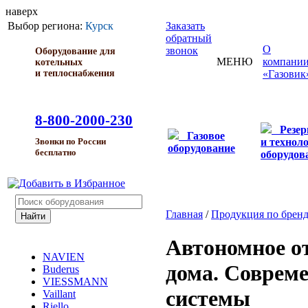
наверх
Выбор региона:
Курск
Заказать
обратный
О
звонок
Оборудование для
МЕНЮ
компани
котельных
и теплоснабжения
«Газовик
8-800-2000-230
Резе
Газовое
и технол
Звонки по России
оборудование
бесплатно
оборудов
Главная
/
Продукция по брен
Автономное о
NAVIEN
дома. Соврем
Buderus
VIESSMANN
системы
Vaillant
Riello