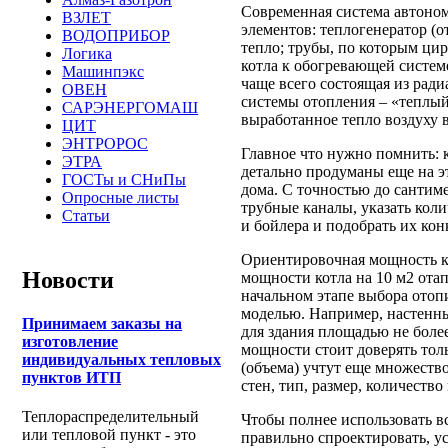
Современная система автоном
ВЗЛЕТ
элементов: теплогенератор (о
ВОДОПРИБОР
тепло; трубы, по которым ци
Логика
котла к обогревающей систем
Машинпэкс
чаще всего состоящая из рад
ОВЕН
системы отопления – «теплый 
САРЭНЕРГОМАШ
выработанное тепло воздуху 
ЦИТ
ЭНТРОРОС
Главное что нужно помнить: 
ЭТРА
детально продуманы еще на э
ГОСТы и СНиПы
дома. С точностью до сантим
Опросные листы
трубные каналы, указать коли
Статьи
и бойлера и подобрать их ко
Ориентировочная мощность к
Новости
мощности котла на 10 м2 ота
начальном этапе выбора отоп
моделью. Например, настенн
Принимаем заказы на
для здания площадью не боле
изготовление
мощности стоит доверять тол
индивидуальных тепловых
(объема) учтут еще множеств
пунктов ИТП
стен, тип, размер, количество
Теплораспределительный
Чтобы полнее использовать в
или тепловой пункт - это
правильно спроектировать, ус