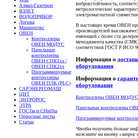
виброустойчивость, соответ
Алмаз-Газотрон
метрологические характерис
ВЗЛЕТ
электромагнитной совместим
ВОДОПРИБОР
Логика
В настоящее время ОВЕН пр
Машинпэкс
производителей высококаче
ОВЕН
имеющий с более ста дилеров
Контроллеры
менеджмента качества (СМК
ОВЕН МОДУС
соответствия ГОСТ Р ИСО 90
Панельные
контроллеры
Информация о
достав
ОВЕН СПК1хх /
оборудования
ОВЕН СПК2хх
Программируемые
контроллеры
Информация о
гарант
ОВЕН ПЛК (PLC)
оборудование
САРЭНЕРГОМАШ
ЦИТ
Контроллеры ОВЕН МОДУ
ЭНТРОРОС
ЭТРА
Панельные контроллеры О
ГОСТы и СНиПы
Опросные листы
Программируемые контрол
Статьи
Чтобы получить больше инф
нажмите на кнопку «запрос 