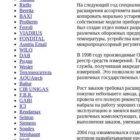
На следующий год специали
Riello
расширения ассортимета вып
Beretta
копировать морально устарев
BAXI
собственные модели приборо
Protherm
был создан отдел новых раз
Ferroli
различных оборонных предпр
VIADRUS
температуры, устройства кон
FONDITAL
микропроцессорный регулят
Austria Email
WILO
В 1998 году производимые 
DAB
реестр средств измерений. Т
Ридан
служба, получившая аккреди
Wester
измерений. Это позволило з
Теплоноситель
различных государственных 
AQUAtech
Baltur
Рост заказов требовал расш
CIB UNIGAS
покупке небольшего завода,
F.B.R.
провела его полную реконст
GABI
набрала на работу хороших с
ICI
эксплуатацию и занялся вып
Rendamax
различных комплектующих, п
Seitron
выполнения заказов, уменьш
Siemens
Sondex
2004 год ознаменовался созд
Weishaupt
котором разрабатываемая пр
Wolf