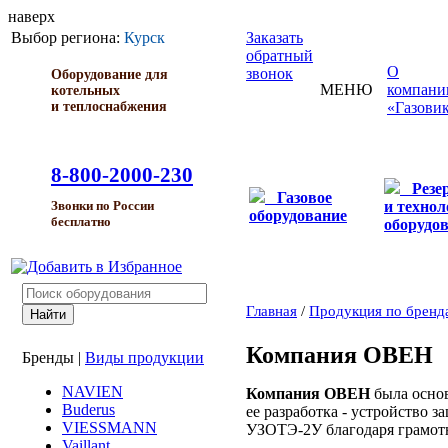
наверх
Выбор региона:
Курск
Заказать
обратный
О
звонок
Оборудование для
МЕНЮ
компани
котельных
и теплоснабжения
«Газови
8-800-2000-230
Резе
Газовое
и технол
Звонки по России
оборудование
бесплатно
оборудо
Главная
/
Продукция по бренд
Компания ОВЕН
Бренды
|
Виды продукции
NAVIEN
Компания ОВЕН
была основ
Buderus
ее разработка - устройство 
VIESSMANN
УЗОТЭ-2У благодаря грамотн
Vaillant