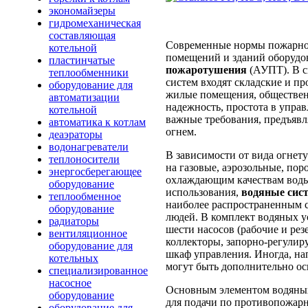
экономайзеры
гидромеханическая
составляющая
Современные нормы пожарно
котельной
помещений и зданий оборудо
пластинчатые
пожаротушения
(АУПТ). В с
теплообменники
систем входят складские и п
оборудование для
жилые помещения, обществен
автоматизации
надежность, простота в упра
котельной
важные требования, предъявл
автоматика к котлам
огнем.
деаэраторы
водонагреватели
В зависимости от вида огнет
теплоносители
на газовые, аэрозольные, по
энергосберегающее
охлаждающим качествам воды,
оборудование
использования,
водяные сис
теплообменное
наиболее распространенным 
оборудование
людей. В комплект водяных у
радиаторы
шести насосов (рабочие и ре
вентиляционное
коллекторы, запорно-регулир
оборудование для
шкаф управления. Иногда, на
котельных
могут быть дополнительно о
специализированное
насосное
Основным элементом водяных
оборудование
для подачи по противопожар
оборудование для