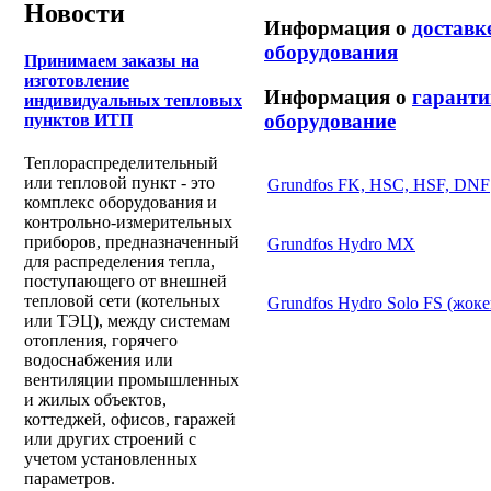
Новости
Информация о
доставк
оборудования
Принимаем заказы на
изготовление
Информация о
гаранти
индивидуальных тепловых
оборудование
пунктов ИТП
Теплораспределительный
или тепловой пункт - это
Grundfos FK, HSC, HSF, DNF
комплекс оборудования и
контрольно-измерительных
приборов, предназначенный
Grundfos Hydro MX
для распределения тепла,
поступающего от внешней
тепловой сети (котельных
Grundfos Hydro Solo FS (жоке
или ТЭЦ), между системам
отопления, горячего
водоснабжения или
вентиляции промышленных
и жилых объектов,
коттеджей, офисов, гаражей
или других строений с
учетом установленных
параметров.