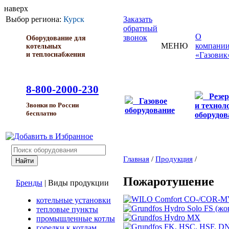
наверх
Выбор региона:
Курск
Заказать
обратный
О
звонок
Оборудование для
МЕНЮ
компани
котельных
и теплоснабжения
«Газовик
8-800-2000-230
Резе
Газовое
и технол
Звонки по России
оборудование
бесплатно
оборудов
Главная
/
Продукция
/
Пожаротушение
Бренды
|
Виды продукции
котельные установки
тепловые пункты
промышленные котлы
горелки к котлам