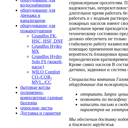
спринклерным оросителям. П
водоснабжения
надежностью, неприхотливост
оборудование для
длительное время работать б
дренажа и
работать и с водным раствор
канализации
пожарных насосов имеют сво
оборудование для
длительное время приходится 
пожаротушения
техническому состоянию пред
Grundfos FK,
должно обеспечить не только 
HSC, HSF, DNF
стабильную работу назависимо
Grundfos Hydro
помощью применения высокок
MX
вероятность блокировки вращ
Grundfos Hydro
периодическим кратковремен
Solo FS (жокей-
Кроме самих насосов В соста
насос)
датчики, задвижки и система 
WILO Comfort
CO-/COR-
Специалисты компании Газов
MVI.../CC
оборудование для пожаротуш
бытовые котлы
полимерно-
отправить Запрос цены
композитные газовые
позвонить по телефону 
баллоны
написать письмо в своб
опросные листы
параметров на электрон
Доставка и гарантия
Мы обеспечим доставку подоб
и ближнего зарубежья.